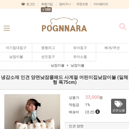
로그인
회원가입
장바구니
주문조회
마이페이지
+ 1000
아기침대침구
원형러그
유아침구
베개/쿠션
낮잠이불
성인침구
유아소품
낮잠이불
낮잠이불
냉감소재 인견 양면낮잠쿨패드 사계절 어린이집낮잠이불 (일체
형 폭75cm)
33,000
상품가
원
적립금
1%
관련상품
배송비
(조건)
인견 양면