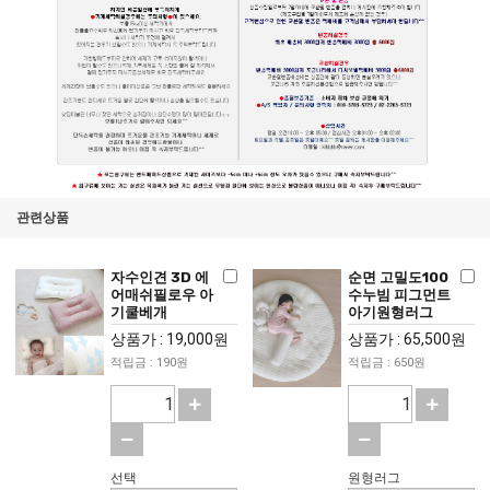
관련상품
자수인견 3D 에
순면 고밀도100
어매쉬필로우 아
수누빔 피그먼트
기쿨베개
아기원형러그
상품가 : 19,000원
상품가 : 65,500원
적립금 : 190원
적립금 : 650원
선택
원형러그