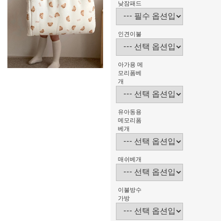
낮잠패드
인견이불
아가용 메
모리폼베
개
유아동용
메모리폼
베개
매쉬베개
이불방수
가방