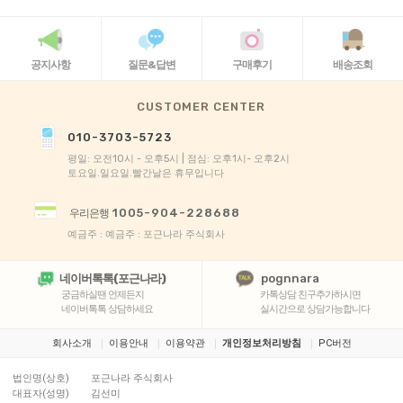
공지사항
질문&답변
구매후기
배송조회
CUSTOMER CENTER
010-3703-5723
평일: 오전10시 - 오후5시 | 점심: 오후1시- 오후2시
토요일.일요일.빨간날은 휴무입니다
1005-904-228688
우리은행
예금주 : 예금주 : 포근나라 주식회사
네이버톡톡(포근나라)
pognnara
궁금하실땐 언제든지
카톡상담 친구추가하시면
네이버톡톡 상담하세요
실시간으로 상담가능합니다
회사소개
이용안내
이용약관
개인정보처리방침
PC버전
법인명(상호)
포근나라 주식회사
대표자(성명)
김선미