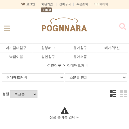
로그인
회원가입
장바구니
주문조회
마이페이지
+ 1000
아기침대침구
원형러그
유아침구
베개/쿠션
낮잠이불
성인침구
유아소품
성인침구
침대매트커버
정렬
상품 준비중 입니다.