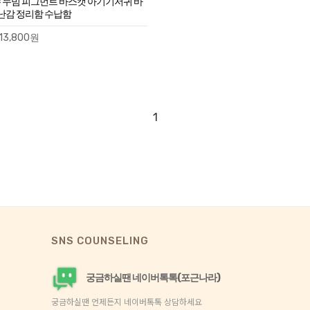
 누빔 피그먼트 바스캣 아기기저귀 바
난감 정리함 수납함
13,800원
1
SNS COUNSELING
궁금하실땐 네이버톡톡(포근나라)
궁금하실땐 언제든지 네이버톡톡 상담하세요