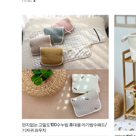
TOTAL
2
먼지없는 고밀도100수누빔 휴대용 아기방수패드/
기저귀 파우치