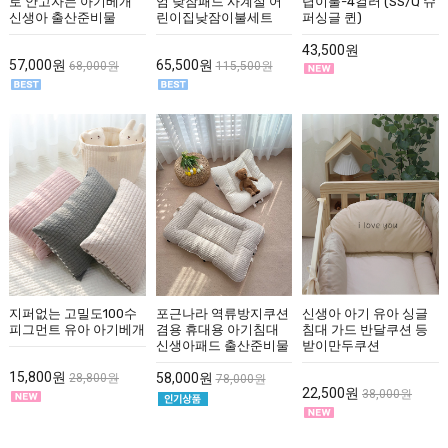
로 안고자는 아기베개
엄 낮잠패드 사계절 어
렵이불-4컬러 (SS/Q 슈
신생아 출산준비물
린이집낮잠이불세트
퍼싱글 퀸)
43,500원
57,000원
65,500원
68,000원
115,500원
지퍼없는 고밀도100수
포근나라 역류방지쿠션
신생아 아기 유아 싱글
피그먼트 유아 아기베개
겸용 휴대용 아기침대
침대 가드 반달쿠션 등
신생아패드 출산준비물
받이만두쿠션
15,800원
58,000원
28,800원
78,000원
22,500원
38,000원