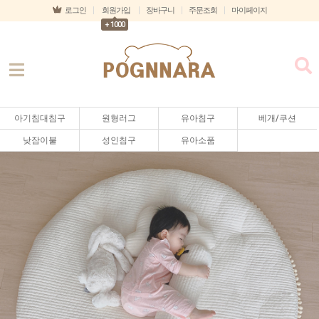
로그인
회원가입
장바구니
주문조회
마이페이지
+ 1000
아기침대침구
원형러그
유아침구
베개/쿠션
낮잠이불
성인침구
유아소품