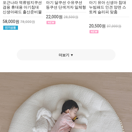
포근나라 역류방지쿠션
아기 달쿠션 수유쿠션
아기 유아 신생아 침대
겸용 휴대용 아기침대
등쿠션 단색겨자 일체형
누빔패드 인견 양면 스
신생아패드 출산준비물
토케 슬리피 맞춤
22,000원
28,500원
58,000원
78,000원
20,500원
37,000원
더보기 ▼