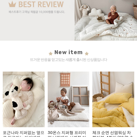
New item
뜨거운 반응을 얻고있는 새롭게 출시된 신상품입니다
포근나라 지퍼없는 옆으
30온스 지퍼형 프리미
체크 순면 선염워싱 차