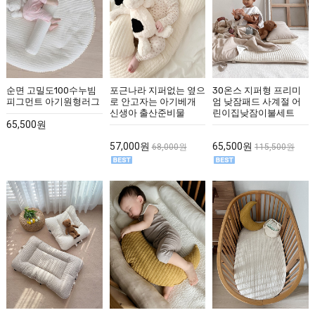
포근나라 지퍼없는 옆으
30온스 지퍼형 프리미
순면 고밀도100수누빔
로 안고자는 아기베개
엄 낮잠패드 사계절 어
피그먼트 아기원형러그
신생아 출산준비물
린이집낮잠이불세트
65,500원
57,000원
65,500원
68,000원
115,500원