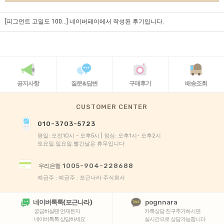
[피그먼트 고밀도 100...]
네이버페이에서 작성된 후기입니다.
공지사항
질문&답변
구매후기
배송조회
CUSTOMER CENTER
010-3703-5723
평일: 오전10시 - 오후5시 | 점심: 오후1시- 오후2시
토요일.일요일.빨간날은 휴무입니다
1005-904-228688
우리은행
예금주 : 예금주 : 포근나라 주식회사
네이버톡톡(포근나라)
pognnara
궁금하실땐 언제든지
카톡상담 친구추가하시면
네이버톡톡 상담하세요
실시간으로 상담가능합니다