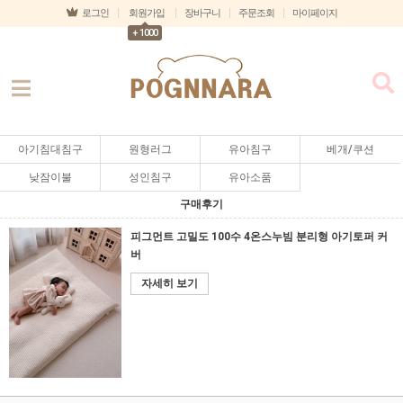
로그인
회원가입
장바구니
주문조회
마이페이지
+ 1000
아기침대침구
원형러그
유아침구
베개/쿠션
낮잠이불
성인침구
유아소품
구매후기
피그먼트 고밀도 100수 4온스누빔 분리형 아기토퍼 커
버
자세히 보기