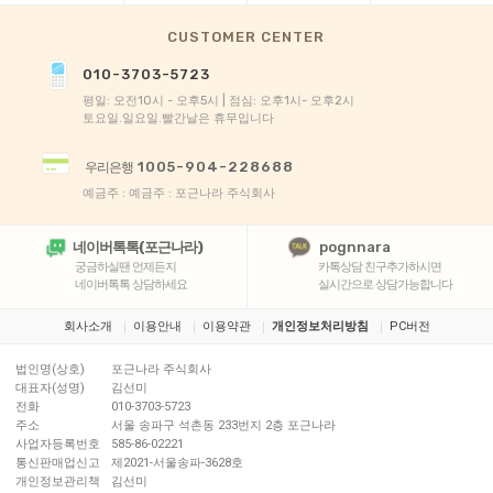
CUSTOMER CENTER
010-3703-5723
평일: 오전10시 - 오후5시 | 점심: 오후1시- 오후2시
토요일.일요일.빨간날은 휴무입니다
1005-904-228688
우리은행
예금주 : 예금주 : 포근나라 주식회사
네이버톡톡(포근나라)
pognnara
궁금하실땐 언제든지
카톡상담 친구추가하시면
네이버톡톡 상담하세요
실시간으로 상담가능합니다
회사소개
이용안내
이용약관
개인정보처리방침
PC버전
법인명(상호)
포근나라 주식회사
대표자(성명)
김선미
전화
010-3703-5723
주소
서울 송파구 석촌동 233번지 2층 포근나라
사업자등록번호
585-86-02221
통신판매업신고
제2021-서울송파-3628호
개인정보관리책
김선미