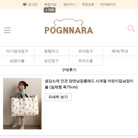
로그인
회원가입
장바구니
주문조회
마이페이지
+ 1000
아기침대침구
원형러그
유아침구
베개/쿠션
낮잠이불
성인침구
유아소품
구매후기
냉감소재 인견 양면낮잠쿨패드 사계절 어린이집낮잠이
불 (일체형 폭75cm)
자세히 보기