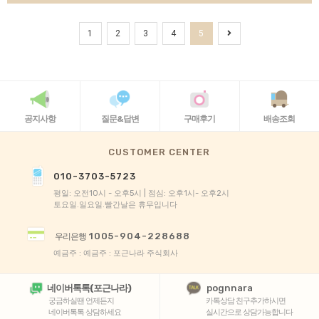
1
2
3
4
5
공지사항
질문&답변
구매후기
배송조회
CUSTOMER CENTER
010-3703-5723
평일: 오전10시 - 오후5시 | 점심: 오후1시- 오후2시
토요일.일요일.빨간날은 휴무입니다
1005-904-228688
우리은행
예금주 : 예금주 : 포근나라 주식회사
네이버톡톡(포근나라)
pognnara
궁금하실땐 언제든지
카톡상담 친구추가하시면
네이버톡톡 상담하세요
실시간으로 상담가능합니다