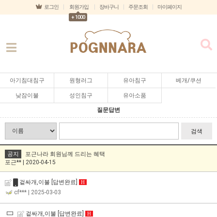
로그인
회원가입
장바구니
주문조회
마이페이지
+ 1000
아기침대침구
원형러그
유아침구
베개/쿠션
낮잠이불
성인침구
유아소품
질문답변
검색
공지
포근나라 회원님께 드리는 혜택
포근** | 2020-04-15
겉싸개,이불
[답변완료]
H
cf***
| 2025-03-03
겉싸개,이불
[답변완료]
H