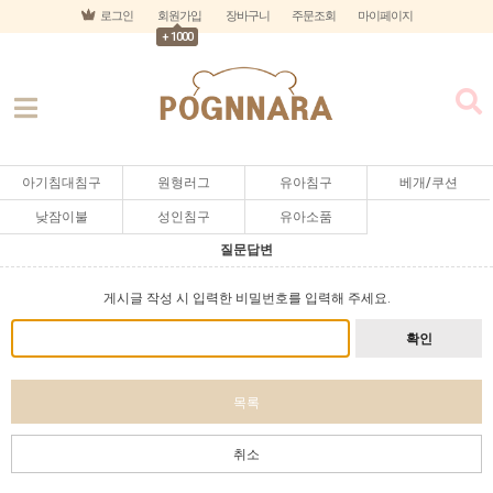
로그인
회원가입
장바구니
주문조회
마이페이지
+ 1000
아기침대침구
원형러그
유아침구
베개/쿠션
낮잠이불
성인침구
유아소품
질문답변
게시글 작성 시 입력한 비밀번호를 입력해 주세요.
확인
목록
취소