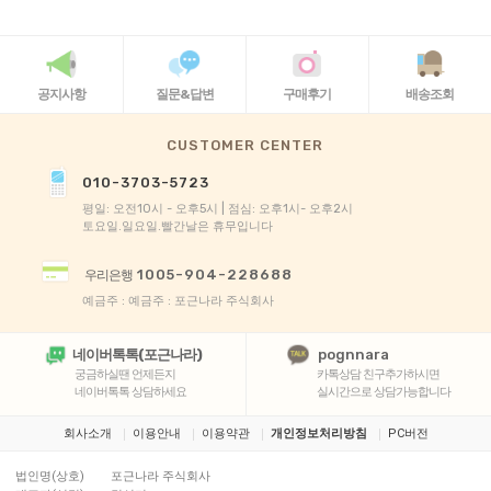
공지사항
질문&답변
구매후기
배송조회
CUSTOMER CENTER
010-3703-5723
평일: 오전10시 - 오후5시 | 점심: 오후1시- 오후2시
토요일.일요일.빨간날은 휴무입니다
1005-904-228688
우리은행
예금주 : 예금주 : 포근나라 주식회사
네이버톡톡(포근나라)
pognnara
궁금하실땐 언제든지
카톡상담 친구추가하시면
네이버톡톡 상담하세요
실시간으로 상담가능합니다
회사소개
이용안내
이용약관
개인정보처리방침
PC버전
법인명(상호)
포근나라 주식회사