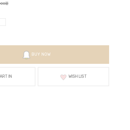
000원
BUY NOW
RT IN
WISH LIST