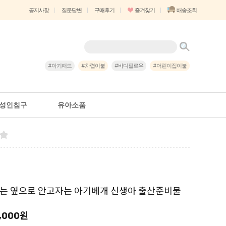
즐겨찾기
배송조회
공지사항
질문답변
구매후기
#아기패드
#차렵이불
#바디필로우
#어린이집이불
성인침구
유아소품
는 옆으로 안고자는 아기베개 신생아 출산준비물
,000
원