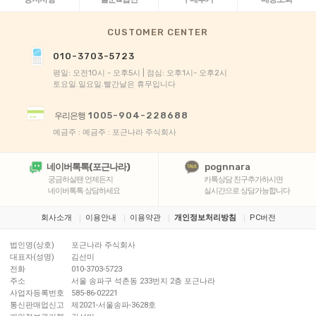
CUSTOMER CENTER
010-3703-5723
평일: 오전10시 - 오후5시 | 점심: 오후1시- 오후2시
토요일.일요일.빨간날은 휴무입니다
1005-904-228688
우리은행
예금주 : 예금주 : 포근나라 주식회사
네이버톡톡(포근나라)
pognnara
궁금하실땐 언제든지
카톡상담 친구추가하시면
네이버톡톡 상담하세요
실시간으로 상담가능합니다
회사소개
이용안내
이용약관
개인정보처리방침
PC버전
법인명(상호)
포근나라 주식회사
대표자(성명)
김선미
전화
010-3703-5723
주소
서울 송파구 석촌동 233번지 2층 포근나라
사업자등록번호
585-86-02221
통신판매업신고
제2021-서울송파-3628호