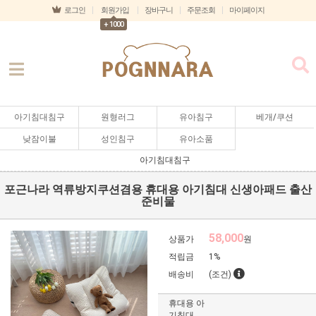
로그인
회원가입
장바구니
주문조회
마이페이지
+ 1000
아기침대침구
원형러그
유아침구
베개/쿠션
낮잠이불
성인침구
유아소품
아기침대침구
포근나라 역류방지쿠션겸용 휴대용 아기침대 신생아패드 출산
준비물
58,000
상품가
원
적립금
1%
배송비
(조건)
휴대용 아
기침대