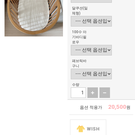
달쿠션(일
체형)
100수 아
기바디필
로우
패브릭바
구니
수량
20,500
옵션 적용가
원
WISH