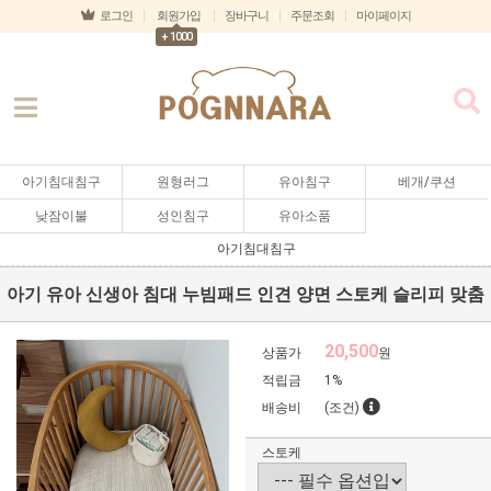
로그인
회원가입
장바구니
주문조회
마이페이지
+ 1000
아기침대침구
원형러그
유아침구
베개/쿠션
낮잠이불
성인침구
유아소품
아기침대침구
아기 유아 신생아 침대 누빔패드 인견 양면 스토케 슬리피 맞춤
20,500
상품가
원
적립금
1%
배송비
(조건)
스토케