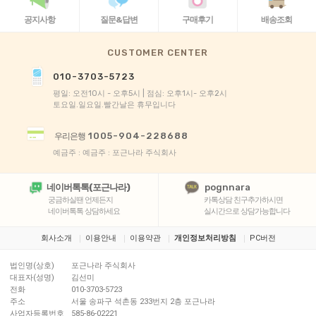
공지사항
질문&답변
구매후기
배송조회
CUSTOMER CENTER
010-3703-5723
평일: 오전10시 - 오후5시 | 점심: 오후1시- 오후2시
토요일.일요일.빨간날은 휴무입니다
1005-904-228688
우리은행
예금주 : 예금주 : 포근나라 주식회사
네이버톡톡(포근나라)
pognnara
궁금하실땐 언제든지
카톡상담 친구추가하시면
네이버톡톡 상담하세요
실시간으로 상담가능합니다
회사소개
이용안내
이용약관
개인정보처리방침
PC버전
법인명(상호)
포근나라 주식회사
대표자(성명)
김선미
전화
010-3703-5723
주소
서울 송파구 석촌동 233번지 2층 포근나라
사업자등록번호
585-86-02221