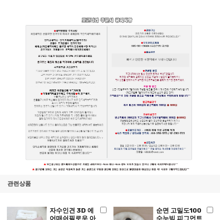
관련상품
자수인견 3D 에
순면 고밀도100
어매쉬필로우 아
수누빔 피그먼트