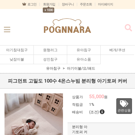
로그인
회원가입
장바구니
주문조회
마이페이지
+ 1000
아기침대침구
원형러그
유아침구
베개/쿠션
낮잠이불
성인침구
유아소품
유아침구
아기이불/요/패드
피그먼트 고밀도 100수 4온스누빔 분리형 아기토퍼 커버
55,000
상품가
원
적립금
1%
관련상품
배송비
(조건)
분리형 아
기토퍼 커