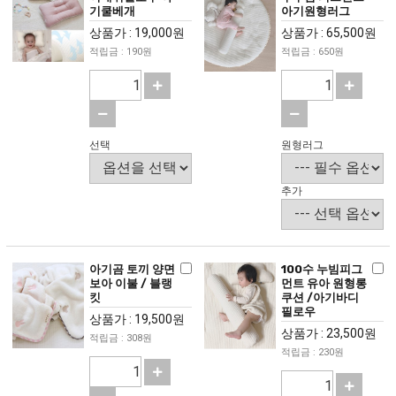
기쿨베개
아기원형러그
상품가 : 19,000원
상품가 : 65,500원
적립금 : 190원
적립금 : 650원
선택
원형러그
추가
아기곰 토끼 양면
100수 누빔피그
보아 이불 / 블랭
먼트 유아 원형롱
킷
쿠션 /아기바디
필로우
상품가 : 19,500원
상품가 : 23,500원
적립금 : 308원
적립금 : 230원