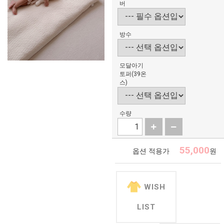
버
방수
모달아기
토퍼(39온
스)
수량
55,000
옵션 적용가
원
WISH
LIST