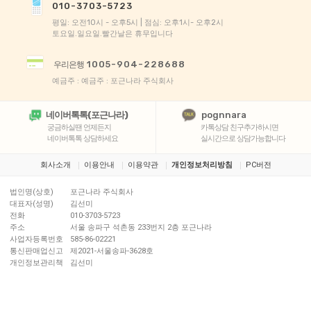
010-3703-5723
평일: 오전10시 - 오후5시 | 점심: 오후1시- 오후2시
토요일.일요일.빨간날은 휴무입니다
1005-904-228688
우리은행
예금주 : 예금주 : 포근나라 주식회사
네이버톡톡(포근나라)
pognnara
궁금하실땐 언제든지
카톡상담 친구추가하시면
네이버톡톡 상담하세요
실시간으로 상담가능합니다
회사소개
이용안내
이용약관
개인정보처리방침
PC버전
법인명(상호)
포근나라 주식회사
대표자(성명)
김선미
전화
010-3703-5723
주소
서울 송파구 석촌동 233번지 2층 포근나라
사업자등록번호
585-86-02221
통신판매업신고
제2021-서울송파-3628호
개인정보관리책
김선미
임
Copyright© 포근나라 주식회사. All Rights Reserved.